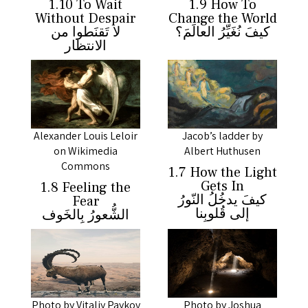
1.10 To Wait
1.9 How To
Without Despair
Change the World
كيفَ نُغَيِّرُ العالَمَ؟
لا تَقنَطوا من
الانتظار
Alexander Louis Leloir
Jacob’s ladder by
on Wikimedia
Albert Huthusen
Commons
1.7 How the Light
Gets In
1.8 Feeling the
كيفَ يدخُلُ النّورُ
Fear
إلى قُلوبِنا
الشُّعورُ بِالخَوف
Photo by Vitaliy Paykov
Photo by Joshua