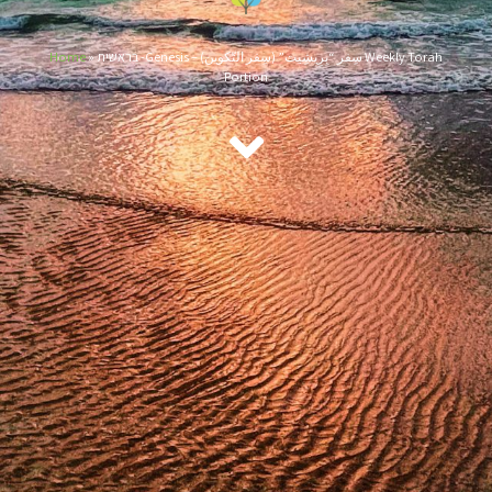
Home
»
בראשית -Genesis – سِفر “بِرِيشِيت” (سِفر التّكوين) Weekly Torah
Portion