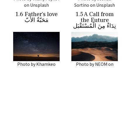
on Unsplash
Sortino on Unsplash
1.6 Father’s love
1.5 A Call from
مَحَبّةُ الأبّ
the Future
نِدَاءٌ مِنَ الْمُسْتَقْبَل
Photo by Khamkeo
Photo by NEOM on
Vilaysing on Unsplash
Unsplash
1.4 To Bless the
1.3 Journey of the
Space Between
Generations
Us
رِحلةُ الأجيال
بورِكَ الحَيِّزُ الفاصِلُ
بَيْنَنا