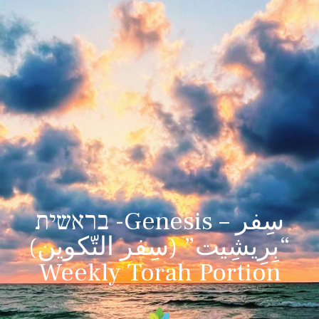
בראשית -Genesis – سِفر
“بِرِيشِيت” (سِفر التّكوين)
Weekly Torah Portion